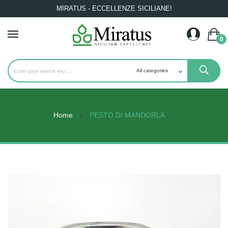
MIRATUS - ECCELLENZE SICILIANE!
0
Home
PESTO DI MANDORLA