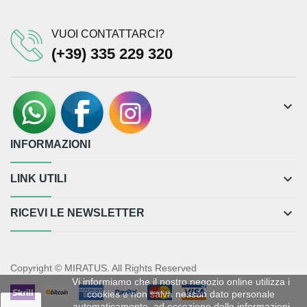
VUOI CONTATTARCI?
(+39) 335 229 320
keyboard_arrow_down
INFORMAZIONI
keyboard_arrow_down
LINK UTILI
keyboard_arrow_down
RICEVI LE NEWSLETTER
Copyright © MIRATUS. All Rights Reserved
Vi informiamo che il nostro negozio online utilizza i
cookies e non salva nessun dato personale
Ok
automaticamente, ad eccezione delle informazioni