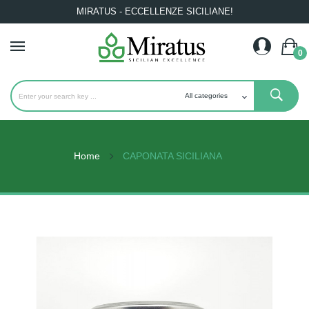
MIRATUS - ECCELLENZE SICILIANE!
0
Home
CAPONATA SICILIANA