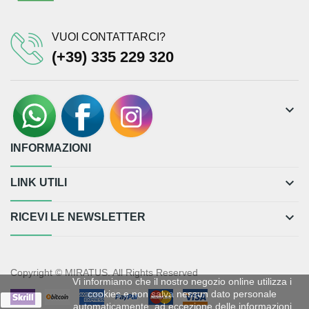
VUOI CONTATTARCI?
(+39) 335 229 320
keyboard_arrow_down
INFORMAZIONI
keyboard_arrow_down
LINK UTILI
keyboard_arrow_down
RICEVI LE NEWSLETTER
Copyright © MIRATUS. All Rights Reserved
Vi informiamo che il nostro negozio online utilizza i
cookies e non salva nessun dato personale
Ok
automaticamente, ad eccezione delle informazioni