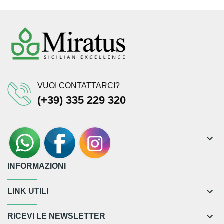
VUOI CONTATTARCI?
(+39) 335 229 320
keyboard_arrow_down
INFORMAZIONI
keyboard_arrow_down
LINK UTILI
keyboard_arrow_down
RICEVI LE NEWSLETTER